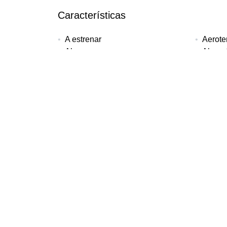
Características
A estrenar
Aerote
Alarma
Almac
Ascensor
Balnea
Cerca de la ciudad
Cerca 
Cocina americana
Cocin
Colegios cerca
Comun
Cámaras de vigilancia
Entrad
Jacuzzi
Mueble
Persianas de seguridad
Persia
Pista de tenis / pádel
Puerta
Riego automático
Salón
Servicios cercanos
Solari
Suelo radiante (toda la casa)
TV por 
Terraza descubierta
Terraz
Videoportero
Vistas
Vistas al mar
Vistas