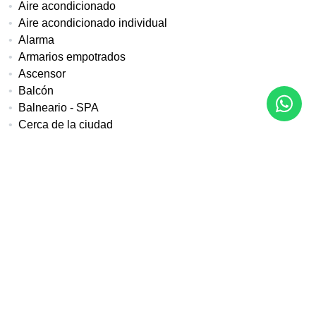
Aire acondicionado
Aire acondicionado individual
Alarma
Armarios empotrados
Ascensor
Balcón
Balneario - SPA
Cerca de la ciudad
Cerca del golf
Cocina equipada
Cocina totalmente equipada
Comunidad cerrada
Cristal doble
Entrada de seguridad
Excelente estado
Gimnasio
Internet - Wi-Fi
Jacuzzi
Muebles opcionales