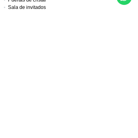
Sala de invitados
Salón
Sin amueblar
Suelos de mármol
Terraza cubierta
Terraza privada
Tiendas cerca
Trastero
Vistas al jardín
Más detalles
Referencia
Tipo de propiedad
371-00101P
Adosado
Dormitorios
Baños
Baños en suite
4
3
2