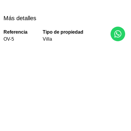
Más detalles
Referencia
Tipo de propiedad
OV-5
Villa
Dormitorios
Baños
Construido
3
3
566 m²
Terraza
Piscina
Jardín
236 m²
Privado
Con jardín
EPC
En Proceso
PDF
Compartir