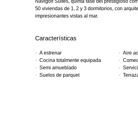
Navigolf Suites, quinta fase del prestigioso co
50 viviendas de 1, 2 y 3 dormitorios, con arqui
impresionantes vistas al mar.
Características
A estrenar
Aire a
Cocina totalmente equipada
Comed
Semi amueblado
Servic
Suelos de parquet
Terraz
Más detalles
Referencia
Tipo de propiedad
Dorm
NGS-421A
Apartamento
2
Interior
Terraza
Piscina