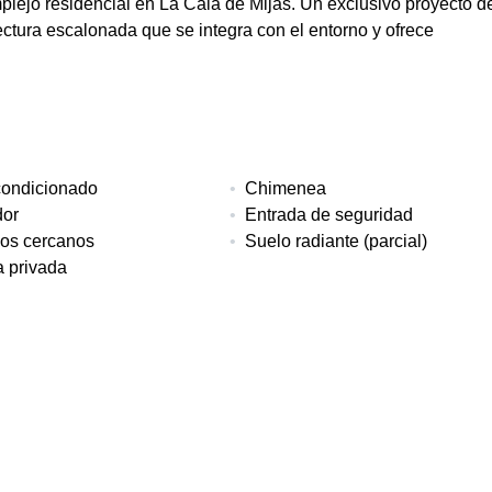
mplejo residencial en La Cala de Mijas. Un exclusivo proyecto d
tectura escalonada que se integra con el entorno y ofrece
condicionado
Chimenea
or
Entrada de seguridad
ios cercanos
Suelo radiante (parcial)
a privada
itorios
Baños
Construido
2
102 m²
Garaje
Pisos