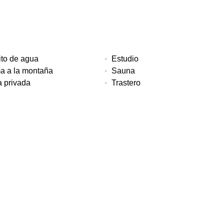
to de agua
Estudio
a a la montaña
Sauna
a privada
Trastero
itorios
Construido
Piscina
102 m²
Comunitario
eso