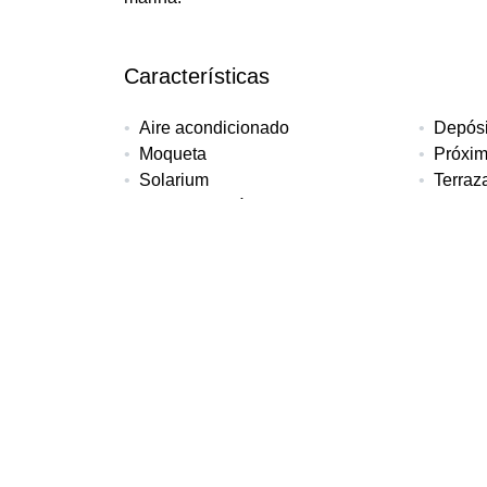
Características
Aire acondicionado
Depósi
Moqueta
Próxim
Solarium
Terraz
Vistas panorámicas
Más detalles
Referencia
Tipo de propiedad
Dorm
MA-901
Apartamento
2
Jardín
Garaje
EPC
Comunitario
Comunitario
En Proc