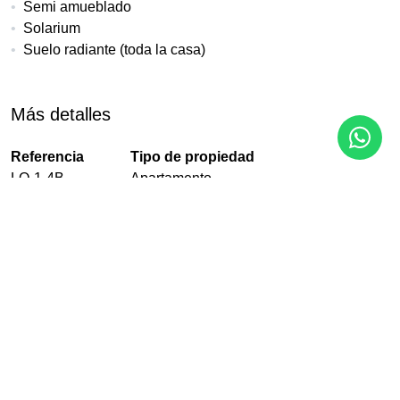
Semi amueblado
Solarium
Suelo radiante (toda la casa)
Más detalles
Referencia
Tipo de propiedad
LO-1-4B
Apartamento
Dormitorio
Construido
Interior
1
53 m²
35 m²
Terraza
Piscina
Jardín
9 m²
Comunitario
Comunitario
Garaje
Pisos
EPC
Comunitario
4
En Proceso