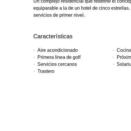
Un complejo residencial que redefine el conce
equiparable a la de un hotel de cinco estrellas
servicios de primer nivel.
Características
Aire acondicionado
Cocin
Primera linea de golf
Próxim
Servicios cercanos
Solari
Trastero
Más detalles
Referencia
Tipo de propiedad
Dorm
LK-123C
Apartamento
2
Terraza
Piscina
Jardín