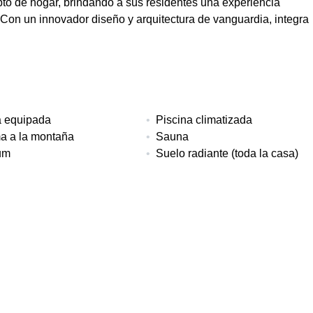
pto de hogar, brindando a sus residentes una experiencia
. Con un innovador diseño y arquitectura de vanguardia, integra
a equipada
Piscina climatizada
a a la montaña
Sauna
um
Suelo radiante (toda la casa)
itorios
Baños
Construido
2
85 m²
Garaje
Pisos