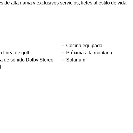
de alta gama y exclusivos servicios, fieles al estilo de vida
a
Cocina equipada
a linea de golf
Próxima a la montaña
a de sonido Dolby Stereo
Solarium
d
ro
Vistas a la montaña
itorios
Construido
Interior
137 m²
117 m²