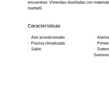
encuentran. Viviendas diseñadas con materiales 
marbellí.
Características
Aire acondicionado
Alarm
Piscina climatizada
Primer
Salón
Sistem
Surroun
Suelo radiante (toda la casa)
Traste
Vistas al golf
Más detalles
Referencia
Tipo de propiedad
Dorm
IB-90C
Apartamento
2