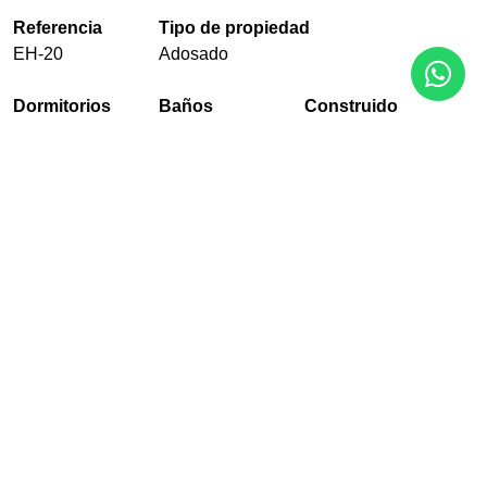
Referencia
Tipo de propiedad
EH-20
Adosado
Dormitorios
Baños
Construido
3
2
171 m²
Piscina
Jardín
Garaje
Comunitario
Comunitario
Con garaje
EPC
En Proceso
PDF
Compartir
Contacto