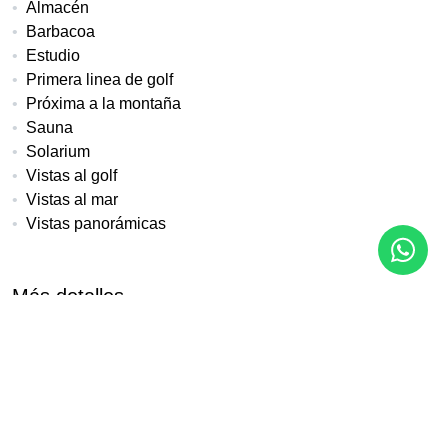
Almacén
Barbacoa
Estudio
Primera linea de golf
Próxima a la montaña
Sauna
Solarium
Vistas al golf
Vistas al mar
Vistas panorámicas
Más detalles
Referencia
Tipo de propiedad
CT-107
Apartamento
Dormitorios
Construido
Terraza
3
143 m²
34 m²