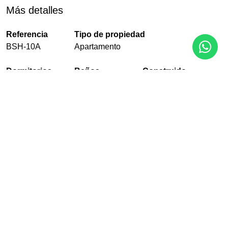
Más detalles
Referencia
Tipo de propiedad
BSH-10A
Apartamento
Dormitorios
Baños
Construido
4
3
180 m²
Terraza
Piscina
Jardín
43 m²
Comunitario
Comunitario
Garaje
EPC
Con garaje
En Proceso
PDF
Compartir