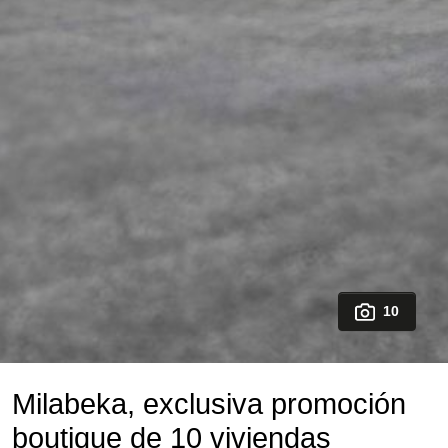
10
Milabeka, exclusiva promoción
boutique de 10 viviendas