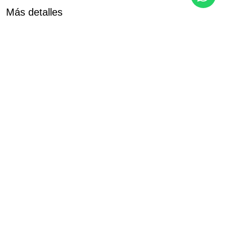
Más detalles
Referencia
Tipo de propiedad
NVG-D212A
Apartamento
Dormitorios
Baños
Baños en suite
3
2
1
Construido
Interior
Terraza
132 m²
91 m²
17 m²
Pisos
Nivel
EPC
5
2
En Proceso
PDF
Compartir