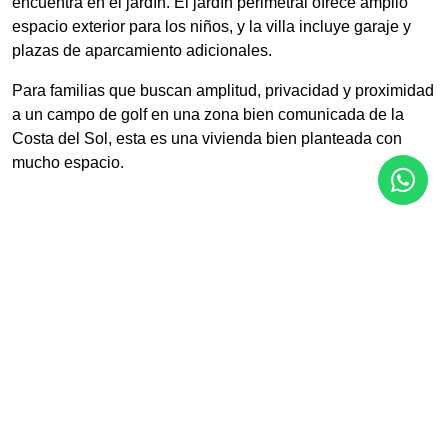
encuentra en el jardín. El jardín perimetral ofrece amplio
espacio exterior para los niños, y la villa incluye garaje y
plazas de aparcamiento adicionales.
Para familias que buscan amplitud, privacidad y proximidad
a un campo de golf en una zona bien comunicada de la
Costa del Sol, esta es una vivienda bien planteada con
mucho espacio.
Características
Aire acondicionado
Alarma
Almacén
Cerca de playa / mar
Cerca del golf
Comedor independiente
Cristal doble