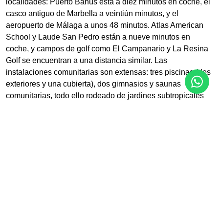
localidades: Puerto Banús está a diez minutos en coche, el
casco antiguo de Marbella a veintiún minutos, y el
aeropuerto de Málaga a unos 48 minutos. Atlas American
School y Laude San Pedro están a nueve minutos en
coche, y campos de golf como El Campanario y La Resina
Golf se encuentran a una distancia similar. Las
instalaciones comunitarias son extensas: tres piscinas (dos
exteriores y una cubierta), dos gimnasios y saunas
comunitarias, todo ello rodeado de jardines subtropicales
maduros y densamente plantados, uno de los rasgos que
definen el complejo y gran parte de la razón por la que sus
propietarios tienden a quedarse a largo plazo.
Para quienes buscan un apartamento reformado y listo para
entrar a vivir, en venta en Estepona y en primera línea de
playa, dentro de un complejo cerrado consolidado, Torre
Bermeja merece una visita.