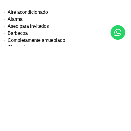
Aire acondicionado
Alarma
Aseo para invitados
Barbacoa
Completamente amueblado
Gimnasio
Lado Playa
Lavadero
Parque infantil cercano
Primera linea de playa
Salón
Servicios cercanos
Terraza cubierta
Transporte cercano
Vistas a la piscina
Vistas al jardín
Vistas al mar