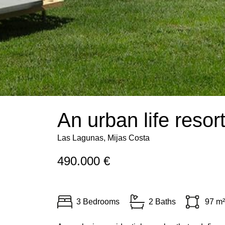
An urban life resor
Las Lagunas, Mijas Costa
490.000 €
3 Bedrooms
2 Baths
97 m²